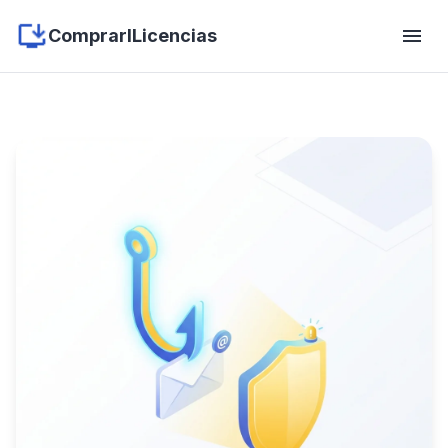
menu
ComprarlLicencias