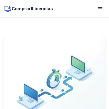
menu
ComprarlLicencias