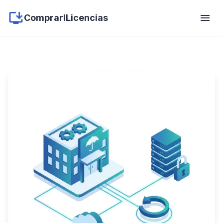
menu
ComprarlLicencias